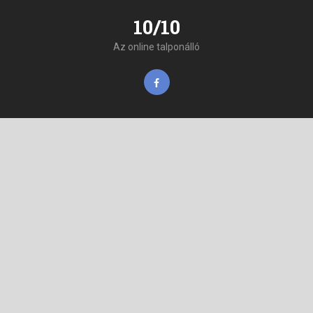
10/10
Az online talponálló