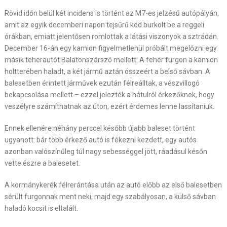
Rövid időn belül két incidens is történt az M7-es jelzésű autópályán,
amit az egyik decemberi napon tejsűrű köd burkolt be a reggeli
órákban, emiatt jelentősen romlottak a látási viszonyok a sztrádán.
December 16-án egy kamion figyelmetlenül próbált megelőzni egy
másik teherautót Balatonszárszó mellett. A fehér furgon a kamion
holtterében haladt, a két jármű aztán összeért a belső sávban. A
balesetben érintett járművek ezután félreálltak, a vészvillogó
bekapcsolása mellett – ezzel jelezték a hátulról érkezőknek, hogy
veszélyre számíthatnak az úton, ezért érdemes lenne lassítaniuk.
Ennek ellenére néhány perccel később újabb baleset történt
ugyanott: bár több érkező autó is fékezni kezdett, egy autós
azonban valószínűleg túl nagy sebességgel jött, ráadásul későn
vette észre a balesetet.
A kormánykerék félrerántása után az autó előbb az első balesetben
sérült furgonnak ment neki, majd egy szabályosan, a külső sávban
haladó kocsit is eltalált.