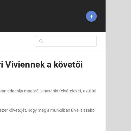
i Viviennek a követői
san adagolja magáról a hasonló felvételeket, ezúttal
0 ezer követőjét, hogy még a munkában ülve is szebb