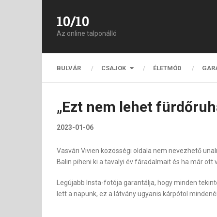
10/10
Az online talponálló
BULVÁR
CSAJOK
ÉLETMÓD
GAR
„Ezt nem lehet fürdőruh
2023-01-06
Vasvári Vivien közösségi oldala nem nevezhető unalm
Balin piheni ki a tavalyi év fáradalmait és ha már ot
Legújabb Insta-fotója garantálja, hogy minden tekin
lett a napunk, ez a látvány ugyanis kárpótol mindenér