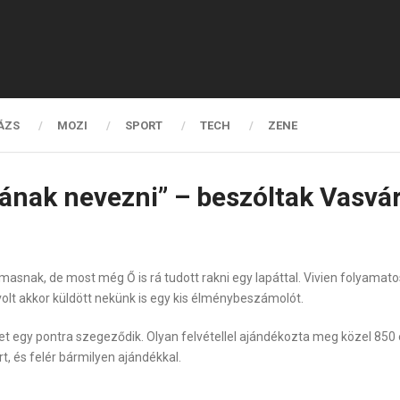
ÁZS
MOZI
SPORT
TECH
ZENE
ának nevezni” – beszóltak Vasvár
asnak, de most még Ő is rá tudott rakni egy lapáttal. Vivien folyamato
t volt akkor küldött nekünk is egy kis élménybeszámolót.
tet egy pontra szegeződik. Olyan felvétellel ajándékozta meg közel 85
t, és felér bármilyen ajándékkal.