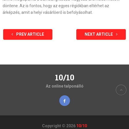
döntene. Az is fontos, hogy az egyes régiókban eltérhet az
árképzés, amit a helyi vásárlóerő is befolyásolhat.
PREV ARTICLE
NEXT ARTICLE
10/10
Az online talponálló
Copyright © 2026
10/10