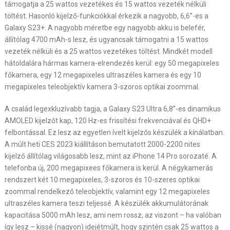
támogatja a 25 wattos vezetékes és 15 wattos vezeték nélküli
töltést. Hasonló kijelző-funkciókkal érkezik a nagyobb, 6,6”-es a
Galaxy S23+. A nagyobb méretbe egy nagyobb akku is belefér,
állítólag 4700 mAh-s lesz, és ugyancsak támogatni a 15 wattos
vezeték nélküli és a 25 wattos vezetékes töltést. Mindkét modell
hátoldalára hármas kamera-elrendezés kerül: egy 50 megapixeles
főkamera, egy 12 megapixeles ultraszéles kamera és egy 10
megapixeles teleobjektív kamera 3-szoros optikai zoommal.
A család legexkluzívabb tagja, a Galaxy S23 Ultra 6,8”-es dinamikus
AMOLED kijelzőt kap, 120 Hz-es frissítési frekvenciával és QHD+
felbontással. Ez lesz az egyetlen ívelt kijelzős készülék a kínálatban.
A múlt heti CES 2023 kiállításon bemutatott 2000-2200 nites
kijelző állítólag világosabb lesz, mint az iPhone 14 Pro sorozaté. A
telefonba új, 200 megapixees főkamera is kerül. A négykamerás
rendszert két 10 megapixeles, 3-szoros és 10-szeres optikai
zoommal rendelkező teleobjektív, valamint egy 12 megapixeles
ultraszéles kamera teszi teljessé. A készülék akkumulátorának
kapacitása 5000 mAh lesz, ami nem rossz, az viszont – ha valóban
így lesz – kissé (nagyon) idejétmúlt, hogy szintén csak 25 wattos a