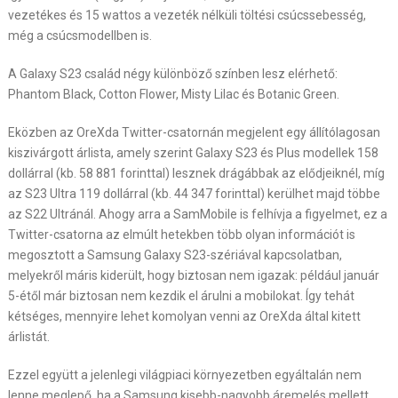
vezetékes és 15 wattos a vezeték nélküli töltési csúcssebesség,
még a csúcsmodellben is.
A Galaxy S23 család négy különböző színben lesz elérhető:
Phantom Black, Cotton Flower, Misty Lilac és Botanic Green.
Eközben az OreXda Twitter-csatornán megjelent egy állítólagosan
kiszivárgott árlista, amely szerint Galaxy S23 és Plus modellek 158
dollárral (kb. 58 881 forinttal) lesznek drágábbak az elődjeiknél, míg
az S23 Ultra 119 dollárral (kb. 44 347 forinttal) kerülhet majd többe
az S22 Ultránál. Ahogy arra a SamMobile is felhívja a figyelmet, ez a
Twitter-csatorna az elmúlt hetekben több olyan információt is
megosztott a Samsung Galaxy S23-szériával kapcsolatban,
melyekről máris kiderült, hogy biztosan nem igazak: például január
5-étől már biztosan nem kezdik el árulni a mobilokat. Így tehát
kétséges, mennyire lehet komolyan venni az OreXda által kitett
árlistát.
Ezzel együtt a jelenlegi világpiaci környezetben egyáltalán nem
lenne meglepő, ha a Samsung kisebb-nagyobb áremelés mellett