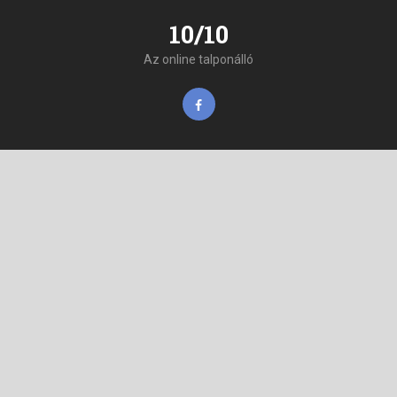
10/10
Az online talponálló