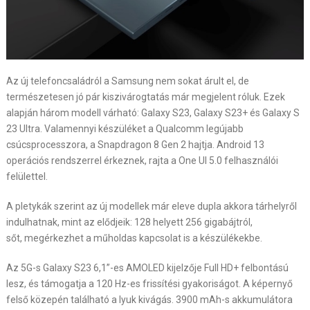
Az új telefoncsaládról a Samsung nem sokat árult el, de
természetesen jó pár kiszivárogtatás már megjelent róluk. Ezek
alapján három modell várható: Galaxy S23, Galaxy S23+ és Galaxy S
23 Ultra. Valamennyi készüléket a Qualcomm legújabb
csúcsprocesszora, a Snapdragon 8 Gen 2 hajtja. Android 13
operációs rendszerrel érkeznek, rajta a One UI 5.0 felhasználói
felülettel.
A pletykák szerint az új modellek már eleve dupla akkora tárhelyről
indulhatnak, mint az elődjeik: 128 helyett 256 gigabájtról,
sőt, megérkezhet a műholdas kapcsolat is a készülékekbe.
Az 5G-s Galaxy S23 6,1”-es AMOLED kijelzője Full HD+ felbontású
lesz, és támogatja a 120 Hz-es frissítési gyakoriságot. A képernyő
felső közepén található a lyuk kivágás. 3900 mAh-s akkumulátora