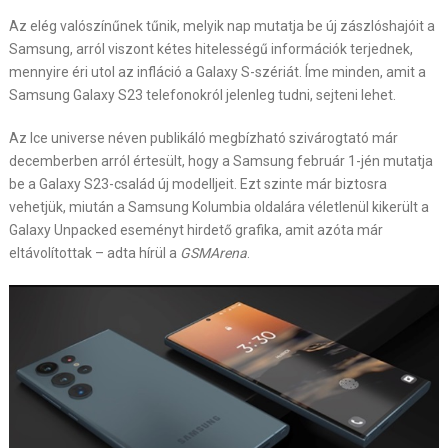
Az elég valószínűnek tűnik, melyik nap mutatja be új zászlóshajóit a
Samsung, arról viszont kétes hitelességű információk terjednek,
mennyire éri utol az infláció a Galaxy S-szériát. Íme minden, amit a
Samsung Galaxy S23 telefonokról jelenleg tudni, sejteni lehet.
Az Ice universe néven publikáló megbízható szivárogtató már
decemberben arról értesült, hogy a Samsung február 1-jén mutatja
be a Galaxy S23-család új modelljeit. Ezt szinte már biztosra
vehetjük, miután a Samsung Kolumbia oldalára véletlenül kikerült a
Galaxy Unpacked eseményt hirdető grafika, amit azóta már
eltávolítottak – adta hírül a
GSMArena
.