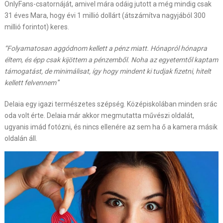
OnlyFans-csatornáját, amivel mára odáig jutott a még mindig csak
31 éves Mara, hogy évi 1 millió dollárt (átszámítva nagyjából 300
millió forintot) keres.
“Folyamatosan aggódnom kellett a pénz miatt. Hónapról hónapra
éltem, és épp csak kijöttem a pénzemből. Noha az egyetemtől kaptam
támogatást, de minimálisat, így hogy mindent ki tudjak fizetni, hitelt
kellett felvennem
”
Delaia egy igazi természetes szépség. Középiskolában minden srác
oda volt érte. Delaia már akkor megmutatta művészi oldalát,
ugyanis imád fotózni, és nincs ellenére az sem ha ő a kamera másik
oldalán áll.