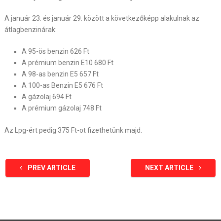
A január 23. és január 29. között a következőképp alakulnak az
átlagbenzinárak:
A 95-ös benzin 626 Ft
A prémium benzin E10 680 Ft
A 98-as benzin E5 657 Ft
A 100-as Benzin E5 676 Ft
A gázolaj 694 Ft
A prémium gázolaj 748 Ft
Az Lpg-ért pedig 375 Ft-ot fizethetünk majd.
PREV ARTICLE
NEXT ARTICLE