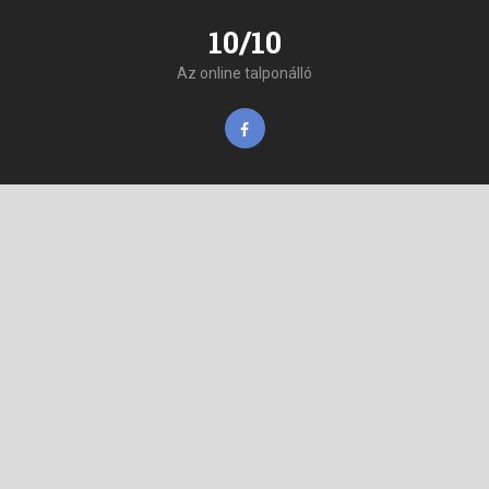
10/10
Az online talponálló