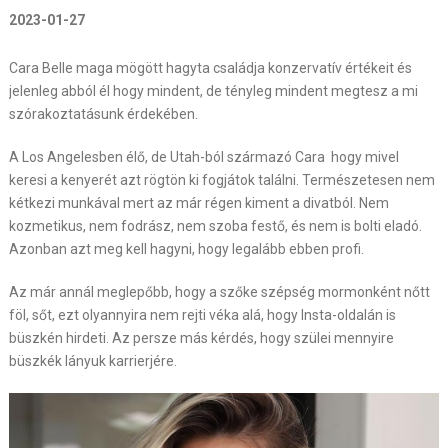
2023-01-27
Cara Belle maga mögött hagyta családja konzervatív értékeit és
jelenleg abból él hogy mindent, de tényleg mindent megtesz a mi
szórakoztatásunk érdekében.
A Los Angelesben élő, de Utah-ból származó Cara hogy mivel
keresi a kenyerét azt rögtön ki fogjátok találni. Természetesen nem
kétkezi munkával mert az már régen kiment a divatból. Nem
kozmetikus, nem fodrász, nem szoba festő, és nem is bolti eladó.
Azonban azt meg kell hagyni, hogy legalább ebben profi.
Az már annál meglepőbb, hogy a szőke szépség mormonként nőtt
föl, sőt, ezt olyannyira nem rejti véka alá, hogy Insta-oldalán is
büszkén hirdeti. Az persze más kérdés, hogy szülei mennyire
büszkék lányuk karrierjére.