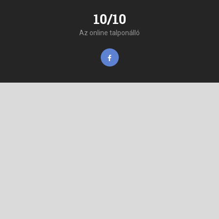
10/10
Az online talponálló