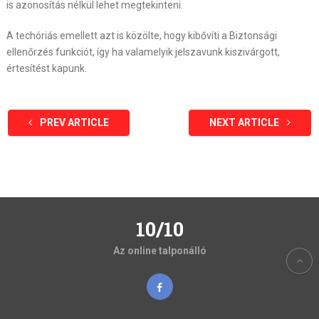
is azonosítás nélkül lehet megtekinteni.
A techóriás emellett azt is közölte, hogy kibővíti a Biztonsági
ellenőrzés funkciót, így ha valamelyik jelszavunk kiszivárgott,
értesítést kapunk.
PREV ARTICLE
NEXT ARTICLE
10/10
Az online talponálló