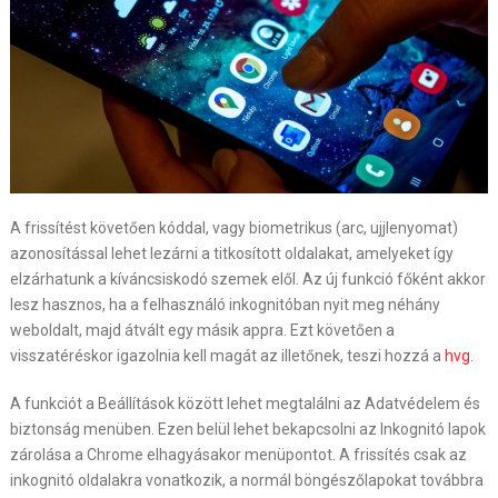
A frissítést követően kóddal, vagy biometrikus (arc, ujjlenyomat)
azonosítással lehet lezárni a titkosított oldalakat, amelyeket így
elzárhatunk a kíváncsiskodó szemek elől. Az új funkció főként akkor
lesz hasznos, ha a felhasználó inkognitóban nyit meg néhány
weboldalt, majd átvált egy másik appra. Ezt követően a
visszatéréskor igazolnia kell magát az illetőnek, teszi hozzá a
hvg
.
A funkciót a Beállítások között lehet megtalálni az Adatvédelem és
biztonság menüben. Ezen belül lehet bekapcsolni az Inkognitó lapok
zárolása a Chrome elhagyásakor menüpontot. A frissítés csak az
inkognitó oldalakra vonatkozik, a normál böngészőlapokat továbbra