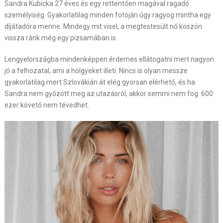
Sandra Kubicka 27 éves és egy rettentően magával ragadó
személyiség. Gyakorlatilag minden fotóján úgy ragyog mintha egy
díjátadóra menne. Mindegy mit visel, a megtestesült nő köszön
vissza ránk még egy pizsamában is.
Lengyelországba mindenképpen érdemes ellátogatni mert nagyon
jó a felhozatal, ami a hölgyeket illeti. Nincs is olyan messze
gyakorlatilag mert Szlovákián át elég gyorsan elérhető, és ha
Sandra nem győzött meg az utazásról, akkor semmi nem fog. 600
ezer követő nem tévedhet.