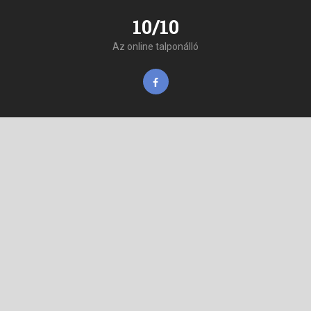
10/10
Az online talponálló