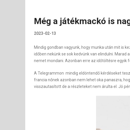
Még a játékmackó is nag
2023-02-13
Mindig gondban vagyunk, hogy munka után mit is kez
időben nekünk se sok kedvünk van elindulni. Marad a 
nemet mondani. Azonban erre az időtöltésre egyik 
A Telegrammon mindig eldöntendő kérdéseket tesz fel
francia nőnek azonban nem lehet oka panaszra, hogy 
visszautasított de a részleteket nem árulta el. Jó pé