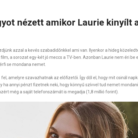
yot nézett amikor Laurie kinyílt
djünk azzal a kevés szabadidőnkkel ami van. Ilyenkor a hideg közeledté
film, a sorozat egy-két jó meccs a TV-ben. Azonban Laurie nem éri be e
férfi se mondana nemet.
, amelyre szavazhatnak az előfizetői. Így dől el, hogy mit csinál napk
ha annyi pénzt fizetnek neki, hogy könnyű szívvel tud nemet mondani ak
nzért még a saját telefonszámát is megadja (1,8 millió forint).