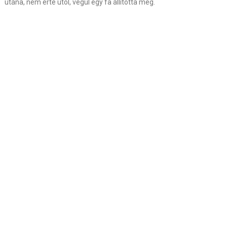
utána, nem érte utol, végül egy fa állította meg.