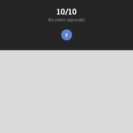
10/10
Az online talponálló