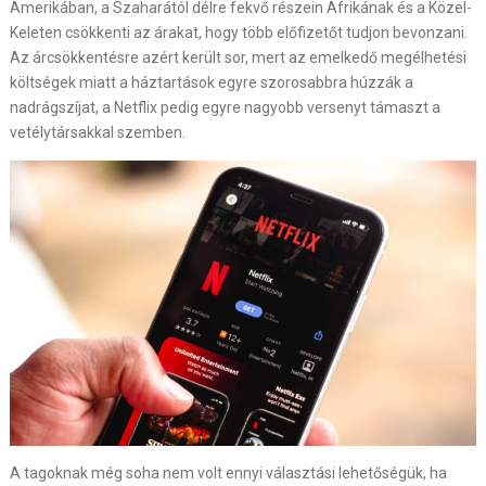
Amerikában, a Szaharától délre fekvő részein Afrikának és a Közel-
Keleten csökkenti az árakat, hogy több előfizetőt tudjon bevonzani.
Az árcsökkentésre azért került sor, mert az emelkedő megélhetési
költségek miatt a háztartások egyre szorosabbra húzzák a
nadrágszíjat, a Netflix pedig egyre nagyobb versenyt támaszt a
vetélytársakkal szemben.
A tagoknak még soha nem volt ennyi választási lehetőségük, ha