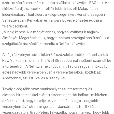
szórakozásról van szó – mondta a vállalat szóvivője a BBC-nek. Az
előfizetési díjakat csökkentették többek között Malajziában,
Indonéziában, Thaiföldön, a Fülöp-szigeteken, Horvátországban,
Venezuelában, Kenyában és Iránban. Egyes előfizetések díja a
felére csökkent.
„Mindig keressük a módját annak, hogyan javíthatjuk tagjaink
élményét. Megerősíthetjük, hogy bizonyos országokban frissítjük a
szolgáltatás árazását” – mondta a Netflix szóvivője.
A cég részvényei csütörtökön 3,4 százalékos csökkenéssel zártak
New Yorkban, miután a The Wall Street Journal elsőként számolt be
a történetről. A Netflix, amely több mint 190 országban működik,
egyre nagyobb versenyben van a versenytársakkal, köztük az
Amazonnal, az HBO-val és a Disney-vel.
Tavaly a cég több száz munkahelyet szüntetett meg, és
olcsóbb, hirdetésekkel ellátott streamingopciót indított, miközben
azért küzdött, hogy növelje részesedését az egyre nagyobb
versenyben lévő streamingpiacon. Januárban a Netflix társ-
vezérigazgatója, Greg Peters felvázolta, hogyan tervezi, hogy több