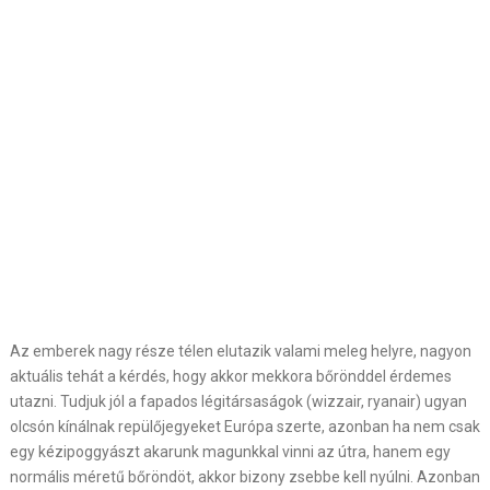
Az emberek nagy része télen elutazik valami meleg helyre, nagyon
aktuális tehát a kérdés, hogy akkor mekkora bőrönddel érdemes
utazni. Tudjuk jól a fapados légitársaságok (wizzair, ryanair) ugyan
olcsón kínálnak repülőjegyeket Európa szerte, azonban ha nem csak
egy kézipoggyászt akarunk magunkkal vinni az útra, hanem egy
normális méretű bőröndöt, akkor bizony zsebbe kell nyúlni. Azonban