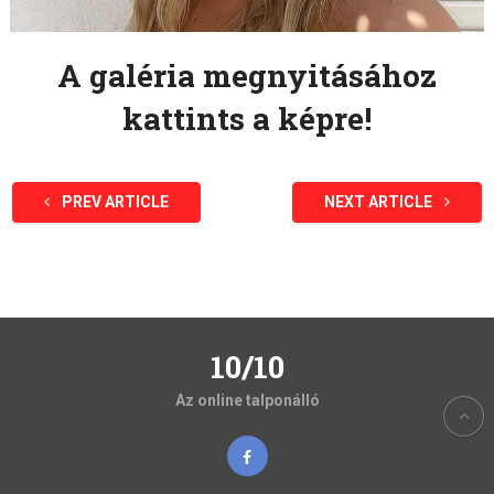
A galéria megnyitásához
kattints a képre!
PREV ARTICLE
NEXT ARTICLE
10/10
Az online talponálló