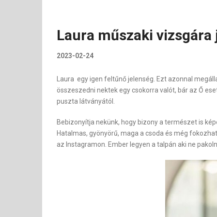
Laura műszaki vizsgára j
2023-02-24
Laura egy igen feltűnő jelenség. Ezt azonnal megállap
összeszedni nektek egy csokorra valót, bár az Ő ese
puszta látványától.
Bebizonyítja nekünk, hogy bizony a természet is kép
Hatalmas, gyönyörű, maga a csoda és még fokozhatnánk
az Instagramon. Ember legyen a talpán aki ne pakoln