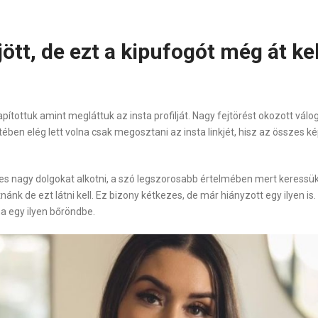
ött, de ezt a kipufogót még át kel
ítottuk amint megláttuk az insta profilját. Nagy fejtörést okozott váloga
tében elég lett volna csak megosztani az insta linkjét, hisz az összes 
es nagy dolgokat alkotni, a szó legszorosabb értelmében mert keressük m
 de ezt látni kell. Ez bizony kétkezes, de már hiányzott egy ilyen is. 
a egy ilyen bőröndbe.