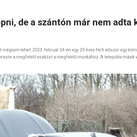
opni, de a szántón már nem adta k
 mégsem lehet: 2023. február 24-én egy 29 éves férfi először egy köml
eszerezte a megfelelő eszközt a megfelelő munkához. A település másik 