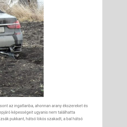
eosont az ingatlanba, ahonnan arany ékszereket és
epjáró képességeit ugyanis nem találhatta
égzsák pukkant, hátsó lökös szakadt, a bal hátsó