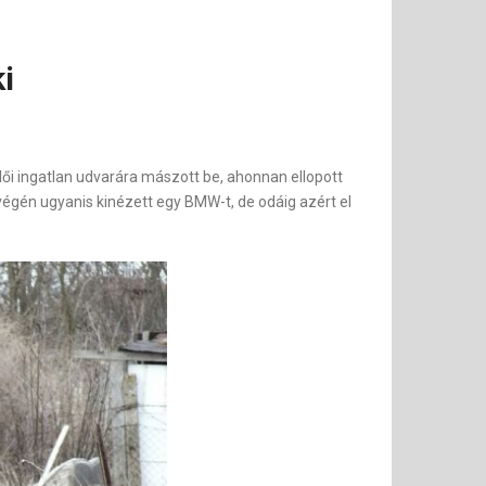
i
ői ingatlan udvarára mászott be, ahonnan ellopott
végén ugyanis kinézett egy BMW-t, de odáig azért el