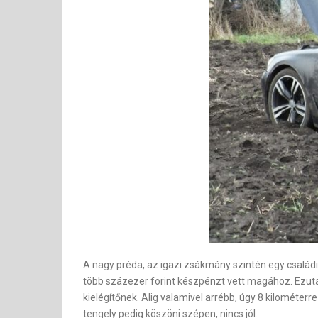
A nagy préda, az igazi zsákmány szintén egy családi
több százezer forint készpénzt vett magához. Ezutá
kielégítőnek. Alig valamivel arrébb, úgy 8 kilométerr
tengely pedig köszöni szépen, nincs jól.