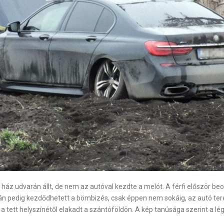
 ház udvarán állt, de nem az autóval kezdte a melót. A férfi először b
n pedig kezdődhetett a bömbizés, csak éppen nem sokáig, az autó ter
e a tett helyszínétől elakadt a szántóföldön. A kép tanúsága szerint a l