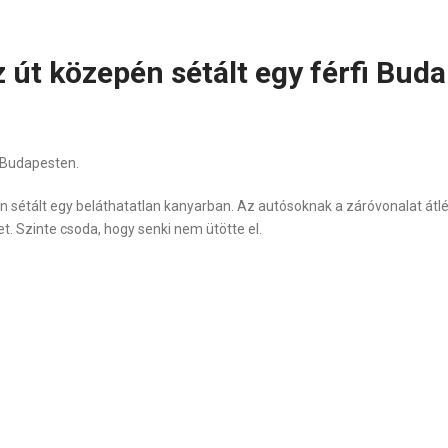
 út közepén sétált egy férfi Bud
 Budapesten.
étált egy beláthatatlan kanyarban. Az autósoknak a záróvonalat átlépv
. Szinte csoda, hogy senki nem ütötte el.