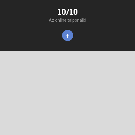
10/10
Az online talponálló