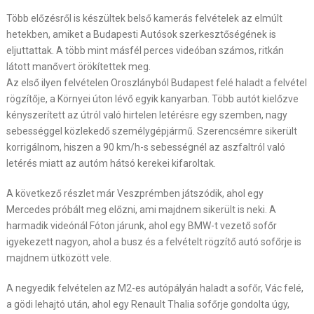
Több előzésről is készültek belső kamerás felvételek az elmúlt
hetekben, amiket a Budapesti Autósok szerkesztőségének is
eljuttattak. A több mint másfél perces videóban számos, ritkán
látott manővert örökítettek meg.
Az első ilyen felvételen Oroszlányból Budapest felé haladt a felvétel
rögzítője, a Környei úton lévő egyik kanyarban. Több autót kielőzve
kényszerített az útról való hirtelen letérésre egy szemben, nagy
sebességgel közlekedő személygépjármű. Szerencsémre sikerült
korrigálnom, hiszen a 90 km/h-s sebességnél az aszfaltról való
letérés miatt az autóm hátsó kerekei kifaroltak.
A következő részlet már Veszprémben játszódik, ahol egy
Mercedes próbált meg előzni, ami majdnem sikerült is neki. A
harmadik videónál Fóton járunk, ahol egy BMW-t vezető sofőr
igyekezett nagyon, ahol a busz és a felvételt rögzítő autó sofőrje is
majdnem ütközött vele.
A negyedik felvételen az M2-es autópályán haladt a sofőr, Vác felé,
a gödi lehajtó után, ahol egy Renault Thalia sofőrje gondolta úgy,