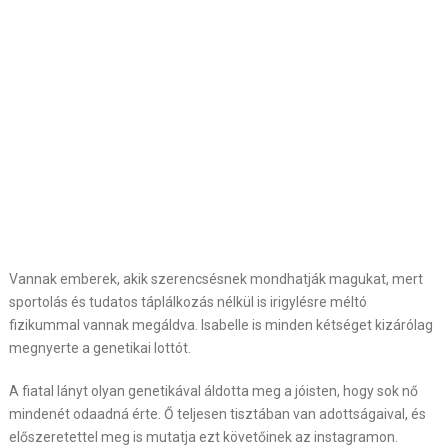
Vannak emberek, akik szerencsésnek mondhatják magukat, mert
sportolás és tudatos táplálkozás nélkül is irigylésre méltó
fizikummal vannak megáldva. Isabelle is minden kétséget kizárólag
megnyerte a genetikai lottót.
A fiatal lányt olyan genetikával áldotta meg a jóisten, hogy sok nő
mindenét odaadná érte. Ő teljesen tisztában van adottságaival, és
előszeretettel meg is mutatja ezt követőinek az instagramon.