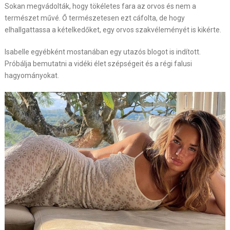
Sokan megvádolták, hogy tökéletes fara az orvos és nem a
természet művé. Ő természetesen ezt cáfolta, de hogy
elhallgattassa a kételkedőket, egy orvos szakvéleményét is kikérte.
Isabelle egyébként mostanában egy utazós blogot is indított.
Próbálja bemutatni a vidéki élet szépségeit és a régi falusi
hagyományokat.