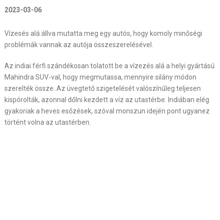
2023-03-06
Vízesés alá állva mutatta meg egy autós, hogy komoly minőségi
problémák vannak az autója összeszerelésével.
Az indiai férfi szándékosan tolatott be a vízezés alá a helyi gyártású
Mahindra SUV-val, hogy megmutassa, mennyire silány módon
szerelték össze. Az üvegtető szigetelését valószínűleg teljesen
kispórolták, azonnal dőlni kezdett a víz az utastérbe. Indiában elég
gyakoriak a heves esőzések, szóval monszun idején pont ugyanez
történt volna az utastérben.