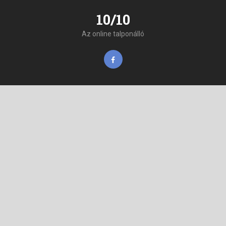
10/10
Az online talponálló