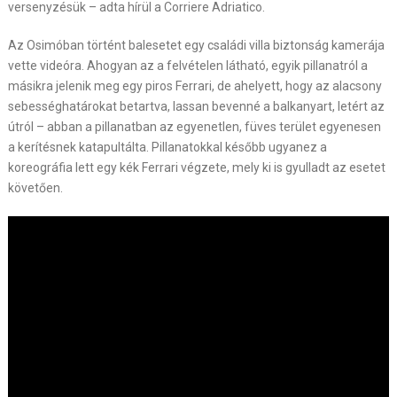
versenyzésük – adta hírül a Corriere Adriatico.
Az Osimóban történt balesetet egy családi villa biztonság kamerája
vette videóra. Ahogyan az a felvételen látható, egyik pillanatról a
másikra jelenik meg egy piros Ferrari, de ahelyett, hogy az alacsony
sebességhatárokat betartva, lassan bevenné a balkanyart, letért az
útról – abban a pillanatban az egyenetlen, füves terület egyenesen
a kerítésnek katapultálta. Pillanatokkal később ugyanez a
koreográfia lett egy kék Ferrari végzete, mely ki is gyulladt az esetet
követően.