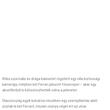
Ritka szürreális és drága balesetet rögzített egy villa biztonsági
kamerája, melyben két Ferrari játszott főszerepet – akár egy
akciófilmből is kölcsönözhették volna a jelenetet.
Olaszország egyik külvárosi részében egy szempillantás alatt
zúztak le két Ferrarit, miután csúnya véget ért az utcai