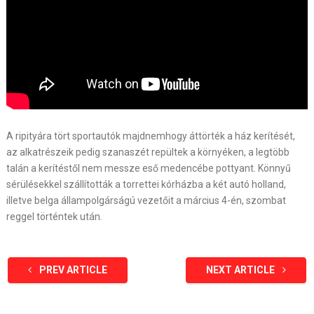
A ripityára tört sportautók majdnemhogy áttörték a ház kerítését,
az alkatrészeik pedig szanaszét repültek a környéken, a legtöbb
talán a kerítéstől nem messze eső medencébe pottyant. Könnyű
sérülésekkel szállították a torrettei kórházba a két autó holland,
illetve belga állampolgárságú vezetőit a március 4-én, szombat
reggel történtek után.
PREV ARTICLE
NEXT ARTICLE