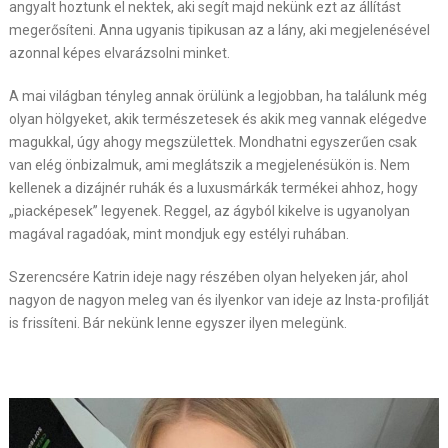
angyalt hoztunk el nektek, aki segít majd nekünk ezt az állítást
megerősíteni. Anna ugyanis tipikusan az a lány, aki megjelenésével
azonnal képes elvarázsolni minket.
A mai világban tényleg annak örülünk a legjobban, ha találunk még
olyan hölgyeket, akik természetesek és akik meg vannak elégedve
magukkal, úgy ahogy megszülettek. Mondhatni egyszerűen csak
van elég önbizalmuk, ami meglátszik a megjelenésükön is. Nem
kellenek a dizájnér ruhák és a luxusmárkák termékei ahhoz, hogy
„piacképesek” legyenek. Reggel, az ágyból kikelve is ugyanolyan
magával ragadóak, mint mondjuk egy estélyi ruhában.
Szerencsére Katrin ideje nagy részében olyan helyeken jár, ahol
nagyon de nagyon meleg van és ilyenkor van ideje az Insta-profilját
is frissíteni. Bár nekünk lenne egyszer ilyen melegünk.