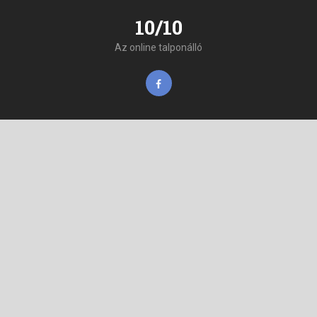
10/10
Az online talponálló