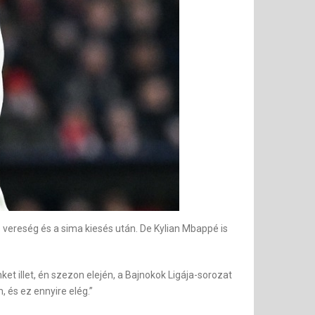
 vereség és a sima kiesés után. De Kylian Mbappé is
t illet, én szezon elején, a Bajnokok Ligája-sorozat
 és ez ennyire elég.”