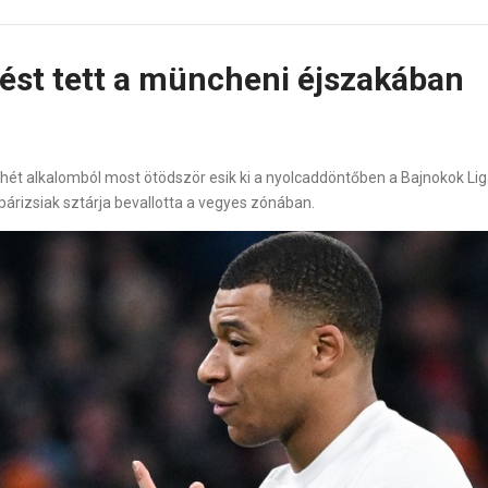
ést tett a müncheni éjszakában
i hét alkalomból most ötödször esik ki a nyolcaddöntőben a Bajnokok Lig
párizsiak sztárja bevallotta a vegyes zónában.