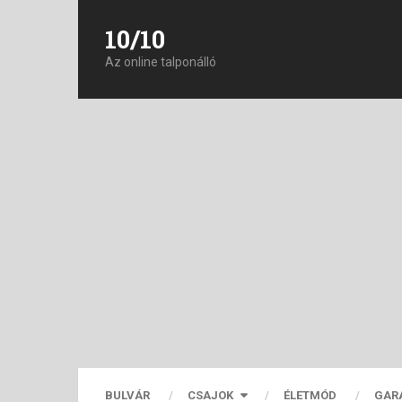
10/10
Az online talponálló
BULVÁR
CSAJOK
ÉLETMÓD
GAR