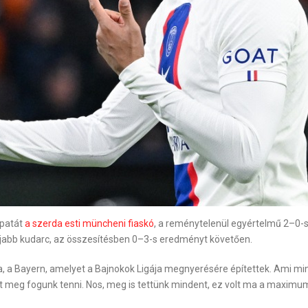
apatát
a szerda esti müncheni fiaskó
, a reménytelenül egyértelmű 2–0-s
újabb kudarc, az összesítésben 0–3-s eredményt követően.
, a Bayern, amelyet a Bajnokok Ligája megnyerésére építettek. Ami minke
 meg fogunk tenni. Nos, meg is tettünk mindent, ez volt ma a maximum,