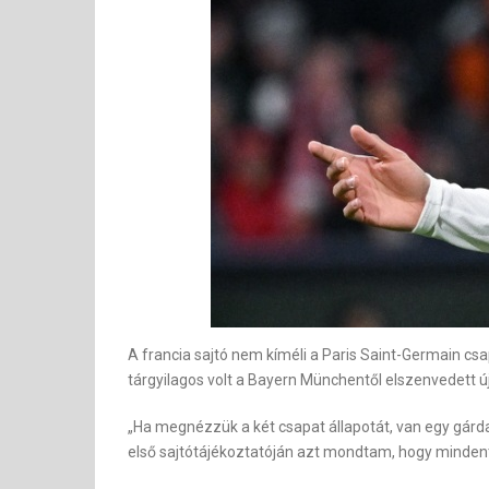
A francia sajtó nem kíméli a Paris Saint-Germain cs
tárgyilagos volt a Bayern Münchentől elszenvedett 
„Ha megnézzük a két csapat állapotát, van egy gárda
első sajtótájékoztatóján azt mondtam, hogy mindent