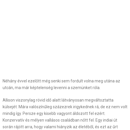
Néhány évvel ezelőtt még senki sem fordult volna meg utána az
utcán, ma már képtelenség levenni a szemünket róla.
Allison viszonylag rövid idő alatt látványosan megváltoztatta
külsejét. Mára valószínűleg százezrek irigykednek rá, de ez nem volt
mindig így. Persze egy kisebb vagyont áldozott fel ezért.
Konzervatív és mélyen vallásos családban nőtt fel. Egy indiai út
során rájött arra, hogy valami hiányzik az életéből, és ezt az űrt