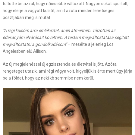
töltötte be azzal, hogy nőiesebbé változott. Nagyon sokat sportolt,
hogy elérje a vágyott külsőt, amit azóta minden lehetséges
posztjában meg is mutat.
“A régi külsőm arra emlékeztet, amin átmentem. Túlzottan az
édesanyám elvárásait követtem. A testem megváltoztatása segített
megváltoztatni a gondolkodásom”
– mesélte a jelenleg Los
Angelesben élő Allison.
Az új megjelenéssel új egzisztencia és életvitel is jött. Azóta
rengeteget utazik, ami régi vágya volt. Irigyeljük is érte mert úgy járja
be a földet, hogy az neki kb semmibe nem kerül.