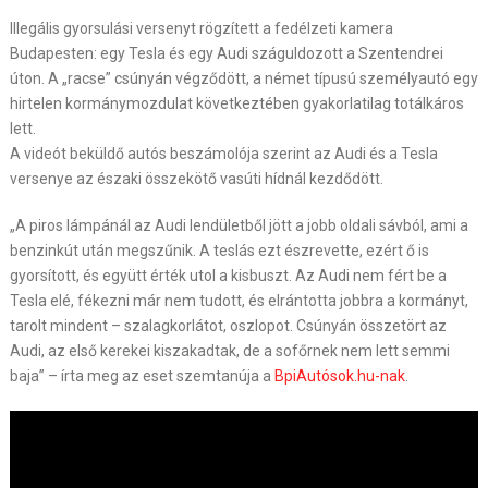
Illegális gyorsulási versenyt rögzített a fedélzeti kamera
Budapesten: egy Tesla és egy Audi száguldozott a Szentendrei
úton. A „racse” csúnyán végződött, a német típusú személyautó egy
hirtelen kormánymozdulat következtében gyakorlatilag totálkáros
lett.
A videót beküldő autós beszámolója szerint az Audi és a Tesla
versenye az északi összekötő vasúti hídnál kezdődött.
„A piros lámpánál az Audi lendületből jött a jobb oldali sávból, ami a
benzinkút után megszűnik. A teslás ezt észrevette, ezért ő is
gyorsított, és együtt érték utol a kisbuszt. Az Audi nem fért be a
Tesla elé, fékezni már nem tudott, és elrántotta jobbra a kormányt,
tarolt mindent – szalagkorlátot, oszlopot. Csúnyán összetört az
Audi, az első kerekei kiszakadtak, de a sofőrnek nem lett semmi
baja” – írta meg az eset szemtanúja a
BpiAutósok.hu-nak
.