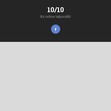
10/10
Az online talponálló