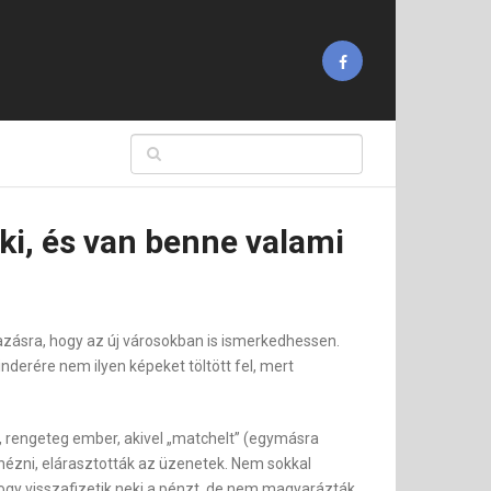
z ki, és van benne valami
mazásra, hogy az új városokban is ismerkedhessen.
nderére nem ilyen képeket töltött fel, mert
nn, rengeteg ember, akivel „matchelt” (egymásra
el nézni, elárasztották az üzenetek. Nem sokkal
, hogy visszafizetik neki a pénzt, de nem magyarázták