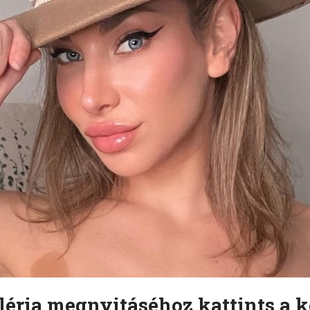
léria megnyitáséhoz kattints a k