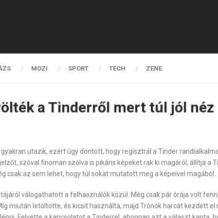
ÁZS
MOZI
SPORT
TECH
ZENE
örölték a Tinderről mert túl jól né
 gyakran utazik, ezért úgy döntött, hogy regisztrál a Tinder randialkal
őt, szóval finoman szólva is pikáns képeket rak ki magáról, állítja a Ti
ég csak az sem lehet, hogy túl sokat mutatott meg a képeivel magából.
n tájáról válogathatott a felhasználók közül. Még csak pár órája volt fe
. Míg miután letöltötte, és kicsit használta, majd Trónok harcát kezdett 
 belépni. Felvette a kapcsolatot a Tinderrel, ahonnan azt a választ kapta