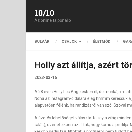
10/10
Az online talponálló
BULVÁR
CSAJOK
ÉLETMÓD
GAR
Holly azt állítja, azért t
2023-03-16
A 28 éves Holly Los Angelesben él, de munkája miatt
Noha az Instagram-oldalára elég hmmm keressük a jelz
alapvetően félénk, ha randizásról van szó. Szóval m
A fizetős lehetőséget választotta, így a világ minde
talált), üzeneteikben azt írták, hogy kamu a profilja
később pedig ki is tiltották a profiljáról, nem tudott