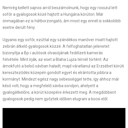
Nemrég kellett sajnos arról beszámolnunk, hogy egy rosszul lett
sofőr a gyalogosok közé hajtott a Hungária körúton. Már
önmagában ez is hátborzongató, ám most egy ennél is sokkolóbb
esetre derült fény.
Ugyanis egy sofőr, ezúttal egy szándékos manőver miatt hajtott
zebrán átkelő gyalogosok közzé. A felfoghatatlan jelenetet
bizonyítja a Bp-i autósok olvasójának fedélzeti kamerás
felvétele. Mint írják, az eset a Blaha Lujza térnél történt. Az
ámokfutó a belső sávban haladt, majd váratlanul az Erzsébet körúti
kereszteződés közepén gondolt egyet és elrántotta jobbra a
kormányt. Mindezt egész nagy sebességgel tette, így ahhoz már
késő volt, hogy a megfelelő sávba soroljon, ahelyett a
gyalogátkelőre, a körút közepére érkezett meg. A megdöbbent
gyalogosok pedig nem győztek időben elugrani a kocsi elől.