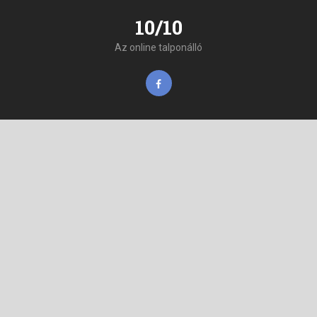
10/10
Az online talponálló