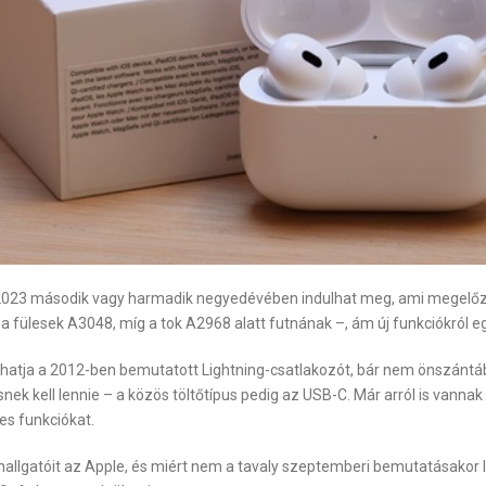
kor 2023 második vagy harmadik negyedévében indulhat meg, ami megel
a fülesek A3048, míg a tok A2968 alatt futnának –, ám új funkciókról eg
atja a 2012-ben bemutatott Lightning-csatlakozót, bár nem önszántábó
k kell lennie – a közös töltőtípus pedig az USB-C. Már arról is vanna
es funkciókat.
lhallgatóit az Apple, és miért nem a tavaly szeptemberi bemutatásakor l