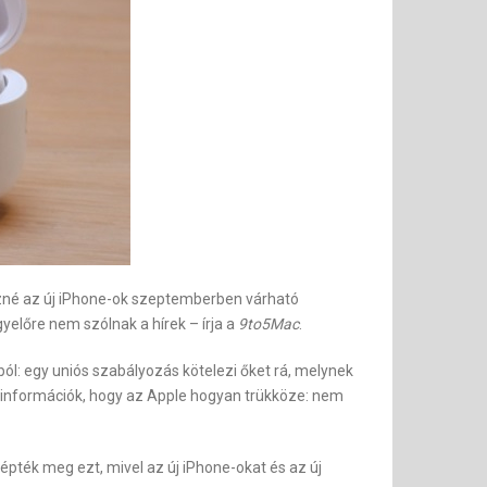
őzné az új iPhone-ok szeptemberben várható
yelőre nem szólnak a hírek – írja a
9to5Mac
.
l: egy uniós szabályozás kötelezi őket rá, melynek
k információk, hogy az Apple hogyan trükköze: nem
épték meg ezt, mivel az új iPhone-okat és az új