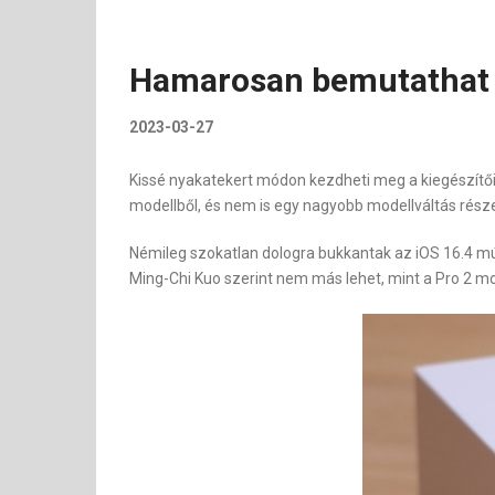
Hamarosan bemutathat e
2023-03-27
Kissé nyakatekert módon kezdheti meg a kiegészítői á
modellből, és nem is egy nagyobb modellváltás rész
Némileg szokatlan dologra bukkantak az iOS 16.4 múl
Ming-Chi Kuo szerint nem más lehet, mint a Pro 2 mod