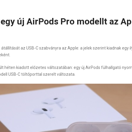
gy új AirPods Pro modellt az Ap
tállítását az USB-C szabványra az Apple: a jelek szerint kiadnak egy il
eként.
t héten kiadott előzetes változatában: egy új AirPods fülhallgató nyom
ell USB-C töltőporttal szerelt változata.