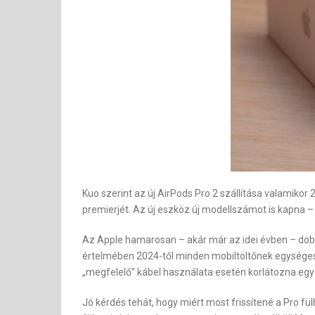
Kuo szerint az új AirPods Pro 2 szállítása valami
premierjét. Az új eszköz új modellszámot is kapna – 
Az Apple hamarosan – akár már az idei évben – dobh
értelmében 2024-től minden mobiltöltőnek egységesne
„megfelelő” kábel használata esetén korlátozna egy
Jó kérdés tehát, hogy miért most frissítené a Pro fü