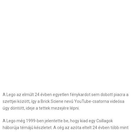
A Lego az elmúlt 24 évben egyetlen fénykardot sem dobott piacra a
szettjei között, így a Brick Sciene nevű YouTube-csatorna videósa
úgy döntött, ideje a tettek mezejére lépni.
A Lego még 1999-ben jelentette be, hogy kiad egy Csillagok
háborúja témájú készletet. A cég az azóta eltelt 24 évben több mint