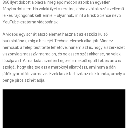
860 ilyet dobott a piacra, meglepő módon azonban egyetlen
fénykardot sem. Ha valaki ilyet szeretne, ahhoz vállalkozó szellemű
lelkes rajongónak kell lennie – olyannak, mint a Brick Science nevű
YouTube-csatorna videósának.
A videós egy sor átlátszó elemet használt az eszköz külső
burkolatához, míg a belsejét Technic-elemek alkotják. Mindez
nemcsak a felépítést tette lehetővé, hanem azt is, hogy a szerkezet
viszonylag masszív maradjon, és ne essen szét akkor se, ha valaki
lóbálja azt. A markolat szintén Lego-elemekből épült fel, és arra is
szolgál, hogy elrejtse azt a maroknyi alkatrészt, ami nem a dán
játékgyártótól származik. Ezek közé tartozik az elektronika, amely a
penge piros színét adja.