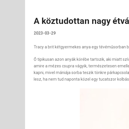
A köztudottan nagy étvá
2023-03-29
Tracy a brit kétgyermekes anya egy tévéműsorban besz
Ő tipikusan azon anyák körébe tartozik, aki miatt 
amire a mézes csupra vágyik, természetesen emelle
kapni, mivel mániája sorba teszik tönkre párkapcsolat
lesz, ha nem tud naponta közel egy tucatszor kolbás