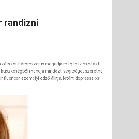
 randizni
onta kétszer-háromszor is megadja magának mindazt
m büszkeségből mondja mindezt, segítséget szeretne
influencer-személyi edző állítja, letört, depressziós