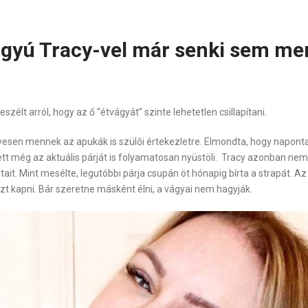
gyú Tracy-vel már senki sem mer
élt arról, hogy az ő “étvágyát” szinte lehetetlen csillapítani.
szívesen mennek az apukák is szülői értekezletre. Elmondta, hogy nap
tt még az aktuális párját is folyamatosan nyüstöli. Tracy azonban ne
ait. Mint mesélte, legutóbbi párja csupán öt hónapig bírta a strapát. Az 
zt kapni. Bár szeretne másként élni, a vágyai nem hagyják.