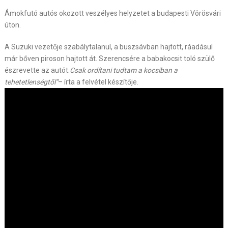
Ámokfutó autós okozott veszélyes helyzetet a budapesti Vörösvári
úton.
A Suzuki vezetője szabálytalanul, a buszsávban hajtott, ráadásul
már bőven piroson hajtott át. Szerencsére a babakocsit toló szülő
észrevette az autót.
Csak ordítani tudtam a kocsiban a
tehetetlenségtől”
– írta a felvétel készítője.