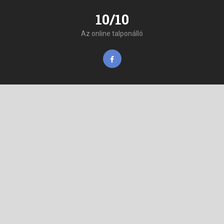
10/10
Az online talponálló