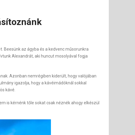
ásítoznánk
et. Beesünk az ágyba és a kedvenc műsorunkra
ívtunk Alexandrát, aki huncut mosolyával fogja
snak. Azonban nemrégiben kiderült, hogy valójában
ulmány igazolja, hogy a kávéimádóknál sokkal
ös kávé.
nem is kérnénk tőle sokat csak néznék ahogy elkészül