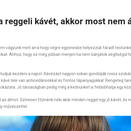
 a reggeli kávét, akkor most nem 
em vágyunk mint arra hogy végre egyenesbe helyezzük fáradt testünk
yunkat. Ahhoz, hogy ez még jobban menjen ha nem bánjátok segítségül h
 tudjuk kezdeni a napot. Kávézást nagyon sokan gondolják rossz szoká
 kávé tele van antioxidánsokkal és fontos tápanyagokkal. Rengeteg tan
ckázata. Jó társaságban pedig még a kedvünket is feldobhatja egy köz
 az álmot. Szívesen főznénk neki akár minden reggel egy jó kávét, és 
gy művészettel.