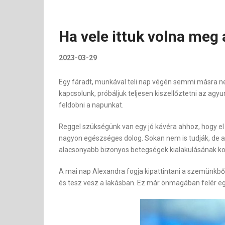
Ha vele ittuk volna meg
2023-03-29
Egy fáradt, munkával teli nap végén semmi másra n
kapcsolunk, próbáljuk teljesen kiszellőztetni az ag
feldobni a napunkat.
Reggel szükségünk van egy jó kávéra ahhoz, hogy el
nagyon egészséges dolog. Sokan nem is tudják, de a
alacsonyabb bizonyos betegségek kialakulásának ko
A mai nap Alexandra fogja kipattintani a szemünkből
és tesz vesz a lakásban. Ez már önmagában felér e