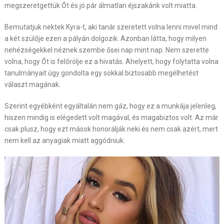
megszeretgettük Őt és jó pár álmatlan éjszakánk volt miatta.
Bemutatjuk nektek Kyra-t, aki tanár szeretett volna lenni mivel mind
a két szülője ezen a pályán dolgozik. Azonban látta, hogy milyen
nehézségekkel néznek szembe ősei nap mint nap. Nem szerette
volna, hogy Őt is felőrölje ez a hivatás. Ahelyett, hogy folytatta volna
tanulmányait úgy gondolta egy sokkal biztosabb megélhetést
választ magának.
Szerint egyébként egyáltalán nem gáz, hogy ez a munkája jelenleg,
hiszen mindig is elégedett volt magával, és magabiztos volt. Az már
csak plusz, hogy ezt mások honorálják neki és nem csak azért, mert
nem kell az anyagiak miatt aggódniuk.