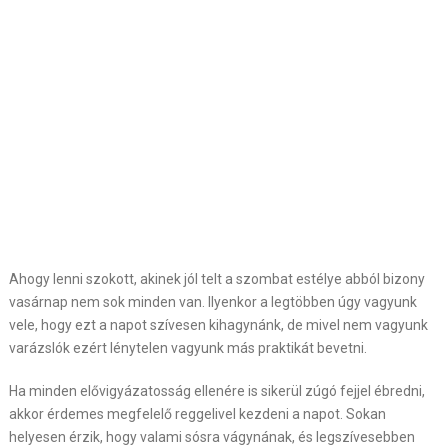
Ahogy lenni szokott, akinek jól telt a szombat estélye abból bizony
vasárnap nem sok minden van. Ilyenkor a legtöbben úgy vagyunk
vele, hogy ezt a napot szívesen kihagynánk, de mivel nem vagyunk
varázslók ezért lénytelen vagyunk más praktikát bevetni.
Ha minden elővigyázatosság ellenére is sikerül zúgó fejjel ébredni,
akkor érdemes megfelelő reggelivel kezdeni a napot. Sokan
helyesen érzik, hogy valami sósra vágynának, és legszívesebben