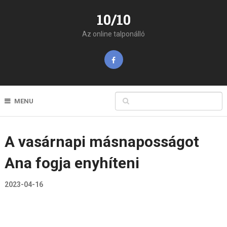
10/10
Az online talponálló
MENU
A vasárnapi másnaposságot
Ana fogja enyhíteni
2023-04-16