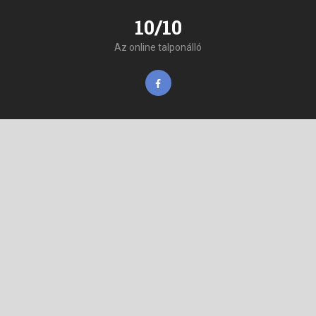
10/10
Az online talponálló