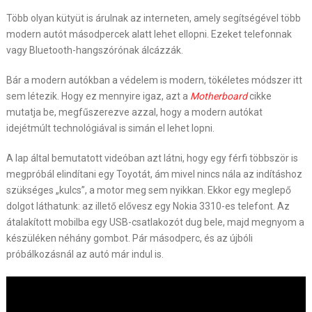
Több olyan kütyüt is árulnak az interneten, amely segítségével több
modern autót másodpercek alatt lehet ellopni. Ezeket telefonnak
vagy Bluetooth-hangszórónak álcázzák.
Bár a modern autókban a védelem is modern, tökéletes módszer itt
sem létezik. Hogy ez mennyire igaz, azt a
Motherboard
cikke
mutatja be, megfűszerezve azzal, hogy a modern autókat
idejétmúlt technológiával is simán el lehet lopni.
A lap által bemutatott videóban azt látni, hogy egy férfi többször is
megpróbál elindítani egy Toyotát, ám mivel nincs nála az indításhoz
szükséges „kulcs”, a motor meg sem nyikkan. Ekkor egy meglepő
dolgot láthatunk: az illető elővesz egy Nokia 3310-es telefont. Az
átalakított mobilba egy USB-csatlakozót dug bele, majd megnyom a
készüléken néhány gombot. Pár másodperc, és az újbóli
próbálkozásnál az autó már indul is.