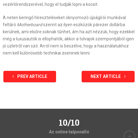
vezérlőrendszerével, hogy el tudják lopni a kocsit.
A neten keringő híreszteléseket oknyomozó újságírói munkával
feltáró
Motherboard
szerint az ilyen eszközök párezer dollárba
kerülnek, ami elsőre soknak tűnhet, ám ha azt nézzük, hogy ezekkel
még a luxusautók is ellophatók, akkor a tolvajok szempontjából igen
jó üzletről van szó. Arról nem is beszélve, hogy a használatukhoz
nem kell különösebb technikai zseninek lenni.
PREV ARTICLE
NEXT ARTICLE
10/10
Az online talponálló