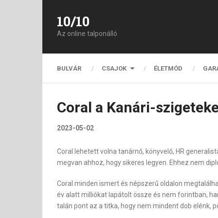
10/10
Az online talponálló
BULVÁR
CSAJOK
ÉLETMÓD
GAR
Coral a Kanári-szigetek
2023-05-02
Coral lehetett volna tanárnő, könyvelő, HR generalis
megvan ahhoz, hogy sikeres legyen. Ehhez nem diplo
Coral minden ismert és népszerű oldalon megtalálhat
év alatt milliókat lapátolt össze és nem forintban
talán pont az a titka, hogy nem mindent dob elénk, p