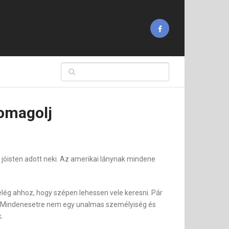
somagolj
a jóisten adott neki. Az amerikai lánynak mindene
elég ahhoz, hogy szépen lehessen vele keresni. Pár
je. Mindenesetre nem egy unalmas személyiség és
.