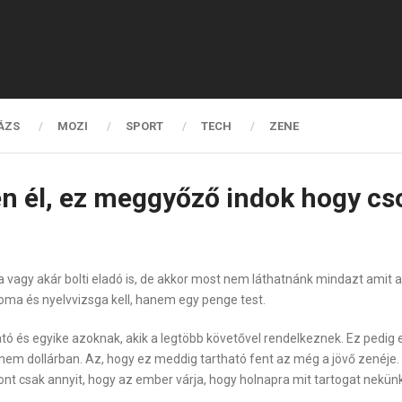
ÁZS
MOZI
SPORT
TECH
ZENE
en él, ez meggyőző indok hogy c
ta vagy akár bolti eladó is, de akkor most nem láthatnánk mindazt amit 
ma és nyelvvizsga kell, hanem egy penge test.
ó és egyike azoknak, akik a legtöbb követővel rendelkeznek. Ez pedig 
, hanem dollárban. Az, hogy ez meddig tartható fent az még a jövő zené
ont csak annyit, hogy az ember várja, hogy holnapra mit tartogat nekünk