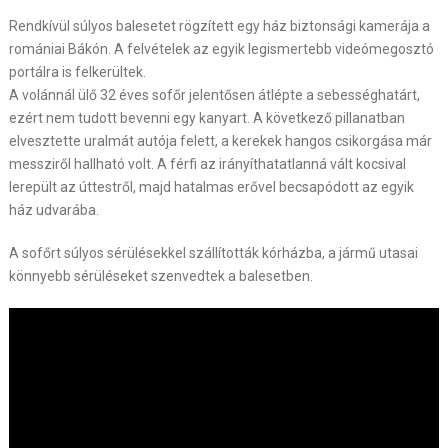
Rendkívül súlyos balesetet rögzített egy ház biztonsági kamerája a
romániai Bákón. A felvételek az egyik legismertebb videómegosztó
portálra is felkerültek.
A volánnál ülő 32 éves sofőr jelentősen átlépte a sebességhatárt,
ezért nem tudott bevenni egy kanyart. A következő pillanatban
elvesztette uralmát autója felett, a kerekek hangos csikorgása már
messziről hallható volt. A férfi az irányíthatatlanná vált kocsival
lerepült az úttestről, majd hatalmas erővel becsapódott az egyik
ház udvarába.
A sofőrt súlyos sérülésekkel szállították kórházba, a jármű utasai
könnyebb sérüléseket szenvedtek a balesetben.