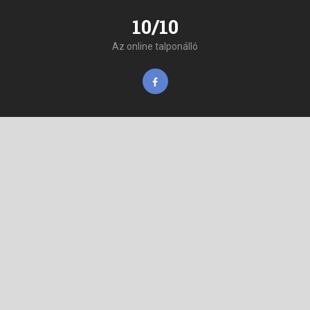
10/10
Az online talponálló