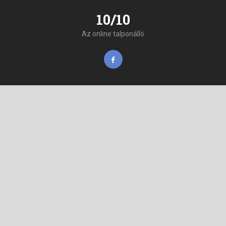
10/10
Az online talponálló