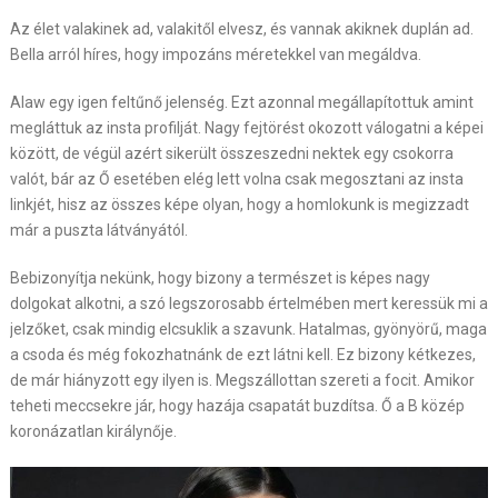
Az élet valakinek ad, valakitől elvesz, és vannak akiknek duplán ad.
Bella arról híres, hogy impozáns méretekkel van megáldva.
Alaw egy igen feltűnő jelenség. Ezt azonnal megállapítottuk amint
megláttuk az insta profilját. Nagy fejtörést okozott válogatni a képei
között, de végül azért sikerült összeszedni nektek egy csokorra
valót, bár az Ő esetében elég lett volna csak megosztani az insta
linkjét, hisz az összes képe olyan, hogy a homlokunk is megizzadt
már a puszta látványától.
Bebizonyítja nekünk, hogy bizony a természet is képes nagy
dolgokat alkotni, a szó legszorosabb értelmében mert keressük mi a
jelzőket, csak mindig elcsuklik a szavunk. Hatalmas, gyönyörű, maga
a csoda és még fokozhatnánk de ezt látni kell. Ez bizony kétkezes,
de már hiányzott egy ilyen is. Megszállottan szereti a focit. Amikor
teheti meccsekre jár, hogy hazája csapatát buzdítsa. Ő a B közép
koronázatlan királynője.