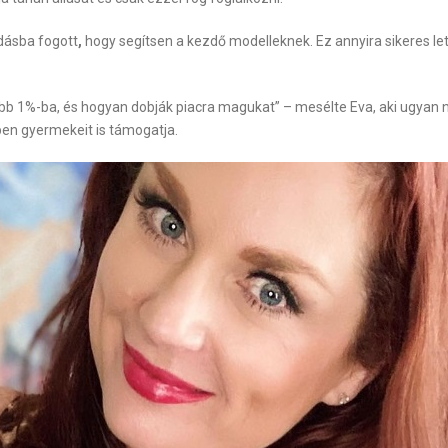
ásba fogott
,
hogy segítsen a kezdő modelleknek. Ez annyira sikeres le
bb 1%-ba, és hogyan dobják piacra magukat” – mesélte Eva, aki ugyan nap
zben gyermekeit is támogatja.