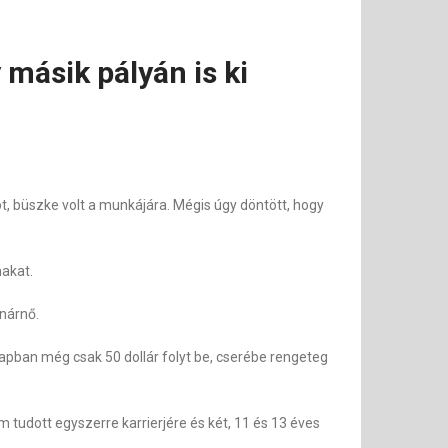
 másik pályán is ki
ot, büszke volt a munkájára. Mégis úgy döntött, hogy
makat.
anárnő.
napban még csak 50 dollár folyt be, cserébe rengeteg
 tudott egyszerre karrierjére és két, 11 és 13 éves