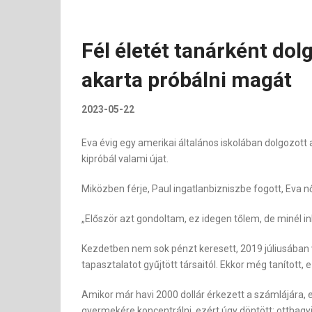
Fél életét tanárként dol
akarta próbálni magát
2023-05-22
Eva évig egy amerikai általános iskolában dolgozott a
kipróbál valami újat.
Miközben férje, Paul ingatlanbizniszbe fogott, Eva n
„Először azt gondoltam, ez idegen tőlem, de minél 
Kezdetben nem sok pénzt keresett, 2019 júliusában v
tapasztalatot gyűjtött társaitól. Ekkor még tanított
Amikor már havi 2000 dollár érkezett a számlájára, e
gyermekére koncentrálni, ezért úgy döntött: otthagyja