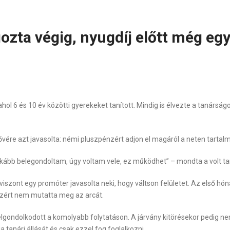
gozta végig, nyugdíj előtt még egy
hol 6 és 10 év közötti gyerekeket tanított. Mindig is élvezte a tanárság
ővére azt javasolta: némi pluszpénzért adjon el magáról a neten tartal
inkább belegondoltam, úgy voltam vele, ez működhet” – mondta a volt t
iszont egy promóter javasolta neki, hogy váltson felületet. Az első hó
, ezért nem mutatta meg az arcát.
lgondolkodott a komolyabb folytatáson. A járvány kitörésekor pedig nem
 tanári állását és csak ezzel fog foglalkozni.