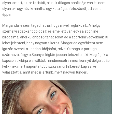
olyan ismert, sztár focistát, akinek átlagos barátnője van és nem
olyan aki úgy néz ki mintha egy katalógus fotózásról jött volna
éppen.
Margarida le sem tagadhatná, hogy mivel foglalkozik. A hölgy
személyi edzőként dolgozik és emellett van egy saját online
birodalma, ahol különböző tanácsokat ad a sportolni vágyóknak. Ki
lehet jelenteni, hogy nagyon sikeres. Margarida egyébként nem
igazán szereti a Londoni időjárást, mivel Ő maga is portugál
származású így a Spanyol légkör jobban tetszett neki. Meglátjuk a
kapcsolat kibírja e a váltást, mindenesetre nincs könnyű dolga
João
Félix-nek mert naponta több száz randi felkérést kap szíve
választottja, amit meg is értünk, mert nagyon tündéri.