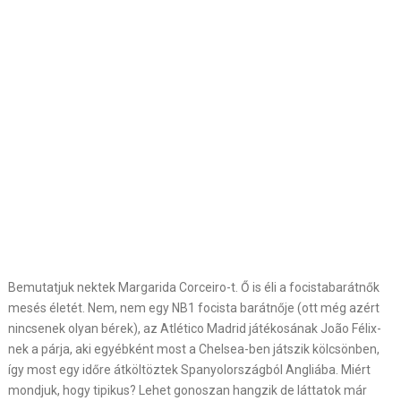
Bemutatjuk nektek Margarida Corceiro-t. Ő is éli a focistabarátnők
mesés életét. Nem, nem egy NB1 focista barátnője (ott még azért
nincsenek olyan bérek), az Atlético Madrid játékosának
João Félix
-
nek a párja, aki egyébként most a Chelsea-ben játszik kölcsönben,
így most egy időre átköltöztek Spanyolországból Angliába. Miért
mondjuk, hogy tipikus? Lehet gonoszan hangzik de láttatok már