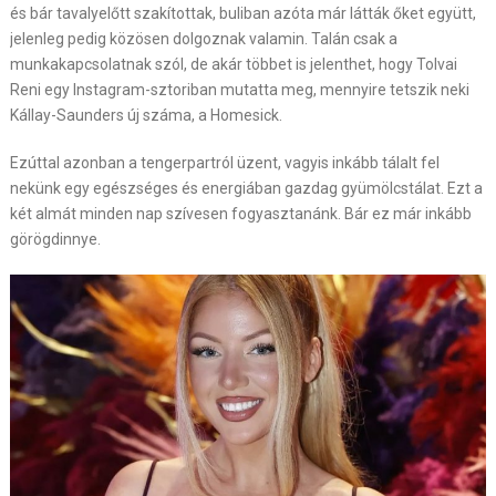
és bár tavalyelőtt szakítottak, buliban azóta már látták őket együtt,
jelenleg pedig közösen dolgoznak valamin. Talán csak a
munkakapcsolatnak szól, de akár többet is jelenthet, hogy Tolvai
Reni egy Instagram-sztoriban mutatta meg, mennyire tetszik neki
Kállay-Saunders új száma, a Homesick.
Ezúttal azonban a tengerpartról üzent, vagyis inkább tálalt fel
nekünk egy egészséges és energiában gazdag gyümölcstálat. Ezt a
két almát minden nap szívesen fogyasztanánk. Bár ez már inkább
görögdinnye.