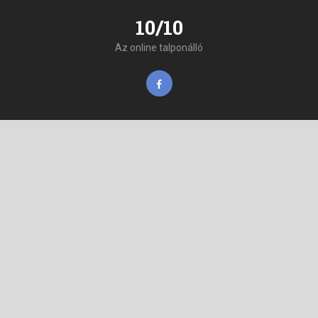
10/10
Az online talponálló