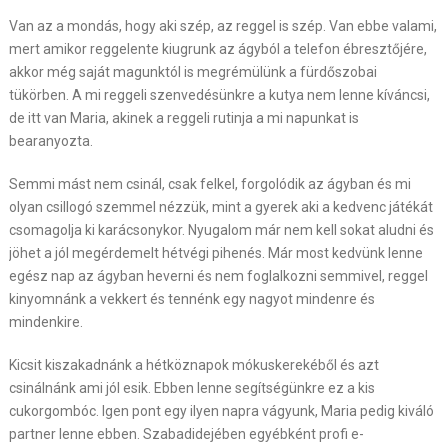
Van az a mondás, hogy aki szép, az reggel is szép. Van ebbe valami,
mert amikor reggelente kiugrunk az ágyból a telefon ébresztőjére,
akkor még saját magunktól is megrémülünk a fürdőszobai
tükörben. A mi reggeli szenvedésünkre a kutya nem lenne kíváncsi,
de itt van Maria, akinek a reggeli rutinja a mi napunkat is
bearanyozta.
Semmi mást nem csinál, csak felkel, forgolódik az ágyban és mi
olyan csillogó szemmel nézzük, mint a gyerek aki a kedvenc játékát
csomagolja ki karácsonykor. Nyugalom már nem kell sokat aludni és
jöhet a jól megérdemelt hétvégi pihenés. Már most kedvünk lenne
egész nap az ágyban heverni és nem foglalkozni semmivel, reggel
kinyomnánk a vekkert és tennénk egy nagyot mindenre és
mindenkire.
Kicsit kiszakadnánk a hétköznapok mókuskerekéből és azt
csinálnánk ami jól esik. Ebben lenne segítségünkre ez a kis
cukorgombóc. Igen pont egy ilyen napra vágyunk, Maria pedig kiváló
partner lenne ebben. Szabadidejében egyébként profi e-