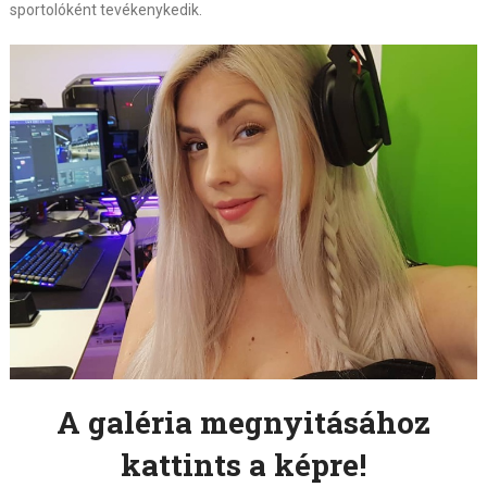
sportolóként tevékenykedik.
A galéria megnyitásához
kattints a képre!