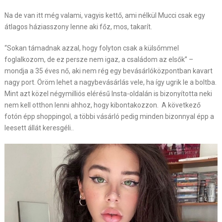
Na de van itt még valami, vagyis kettő, ami nélkül Mucci csak egy
átlagos háziasszony lenne aki főz, mos, takarít.
“Sokan támadnak azzal, hogy folyton csak a külsőmmel
foglalkozom, de ez persze nem igaz, a családom az elsők” –
mondja a 35 éves nő, aki nem rég egy bevásárlóközpontban kavart
nagy port. Öröm lehet a nagybevásárlás vele, ha így ugrik le a boltba.
Mint azt közel négymilliós elérésű Insta-oldalán is bizonyította neki
nem kell otthon lenni ahhoz, hogy kibontakozzon. A következő
fotón épp shoppingol, a többi vásárló pedig minden bizonnyal épp a
leesett állát keresgéli..