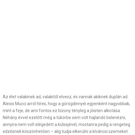
Az élet valakinek ad, valakitől elvesz, és vannak akiknek duplán ad.
Alexis Mucci arról híres, hogy a görögdinnyéi egyenként nagyobbak,
mint a feje, de ami fontos ez bizony tényleg a jóisten alkotása.
Néhány évvel ezelőtt még a tükörbe sem volt hajlandó belenézni,
annyira nem volt elégedett a külsejével, mostanra pedig a rengeteg
edzésnek köszönhetően – alig tudja elkerülni a kíváncsi szemeket.