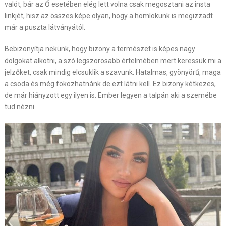
valót, bár az Ő esetében elég lett volna csak megosztani az insta
linkjét, hisz az összes képe olyan, hogy a homlokunk is megizzadt
már a puszta látványától.
Bebizonyítja nekünk, hogy bizony a természet is képes nagy
dolgokat alkotni, a szó legszorosabb értelmében mert keressük mi a
jelzőket, csak mindig elcsuklik a szavunk. Hatalmas, gyönyörű, maga
a csoda és még fokozhatnánk de ezt látni kell. Ez bizony kétkezes,
de már hiányzott egy ilyen is. Ember legyen a talpán aki a szemébe
tud nézni.