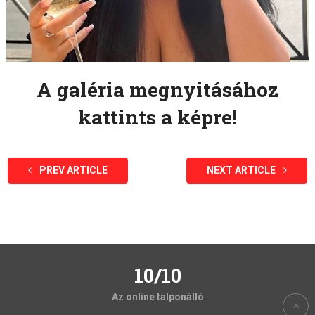
A galéria megnyitásához
kattints a képre!
PREV ARTICLE
NEXT ARTICLE
10/10
Az online talponálló