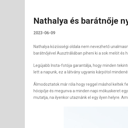
Nathalya és barátnője n
2023-06-09
Nathalya közösségi oldala nem nevezhető unalmasnak,
barátnőjével Ausztráliában piheni ki a sok melót és 
Legújabb Insta-fotója garantálja, hogy minden tekin
lett a napunk, ez a látvány ugyanis kárpótol mindenér
Álmodoztatok már róla hogy reggel máshol keltek fel
hócipője és megunva a minden napi mókuskeret egy jo
mutatja, na ilyenkor utaznánk el egy ilyen helyre. Am