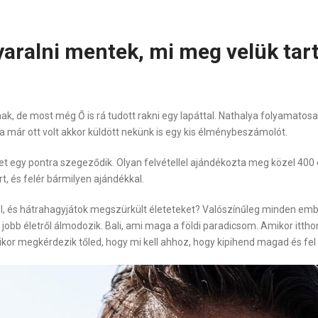
yaralni mentek, mi meg velük tar
 de most még Ő is rá tudott rakni egy lapáttal. Nathalya folyamatosan
ha már ott volt akkor küldött nekünk is egy kis élménybeszámolót.
tet egy pontra szegeződik. Olyan felvétellel ajándékozta meg közel 40
t, és felér bármilyen ajándékkal.
, és hátrahagyjátok megszürkült életeteket? Valószínűleg minden ember 
bb életről álmodozik. Bali, ami maga a földi paradicsom. Amikor itthon
ikor megkérdezik tőled, hogy mi kell ahhoz, hogy kipihend magad és fel t