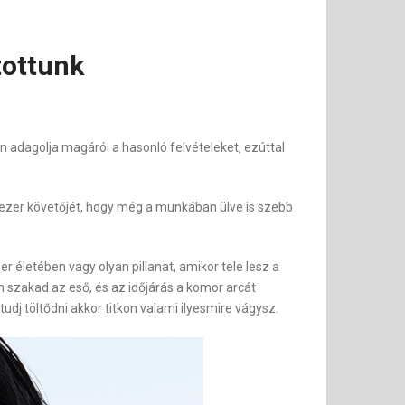
tottunk
 adagolja magáról a hasonló felvételeket, ezúttal
0 ezer követőjét, hogy még a munkában ülve is szebb
életében vagy olyan pillanat, amikor tele lesz a
 szakad az eső, és az időjárás a komor arcát
udj töltődni akkor titkon valami ilyesmire vágysz.