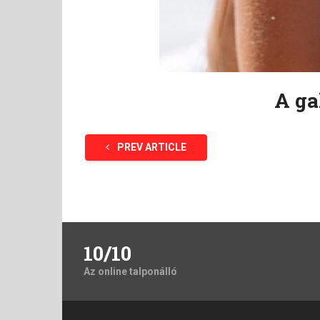
A ga
PREV ARTICLE
10/10
Az online talponálló