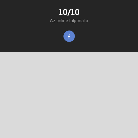
10/10
Az online talponálló