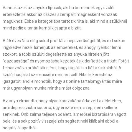
Vannak azok az anyuka típusok, aki ha bemennek egy szülői
értekezletre akkor az összes szempárt mágnesként vonzzák
magukhoz. Ebbe a kategóriába tartozik Nita is, aki mind a szülőknél
mind pedig a tanári karnál kicsapta a biztit.
A 45 éves Nita elég sokat profitál a népszerűségéből, és ezt sokan
irigykedve nézik. Ismerjük az embereket, és ahogy ilyenkor lenni
szokott, a többi szülőt idegesítette az anyuka hirtelen jött
“gazdagsága” és nyomozásba kezdtek és kiderítették a titkát. Fotóit
felhasználva próbálták elérni, hogy rúgják ki a fiát az iskolából. A
szülői hadjárat szerencsére nem ért célt. Nita felkereste az
igazgatót, ahol elmondták, hogy az online tartalomgyártás mára
már ugyanolyan munka mintha mást dolgozna.
Az anya elmondta, hogy olyan korszakába érkezett az életében,
ami depresszióba sodorta, úgy érezte nem szép, nem kellene
senkinek. Önbizalma teljesen odalett. Ismerősei bíztatására vágott
bele, és a sok pozitív visszajelzés segített neki kilábalni ebből a
negatív állapotból.