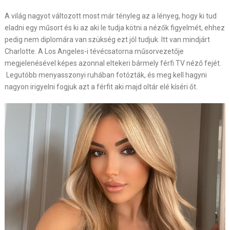
A világ nagyot változott most már tényleg az a lényeg, hogy ki tud
eladni egy műsort és ki az aki le tudja kötni a nézők figyelmét, ehhez
pedig nem diplomára van szükség ezt jól tudjuk. Itt van mindjárt
Charlotte. A Los Angeles-i tévécsatorna műsorvezetője
megjelenésével képes azonnal eltekeri bármely férfi TV néző fejét.
Legutóbb menyasszonyi ruhában fotózták, és meg kell hagyni
nagyon irigyelni fogjuk azt a férfit aki majd oltár elé kíséri őt.