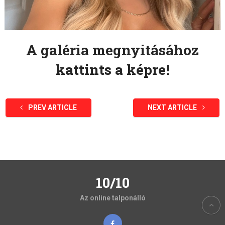
A galéria megnyitásához
kattints a képre!
PREV ARTICLE
NEXT ARTICLE
10/10
Az online talponálló