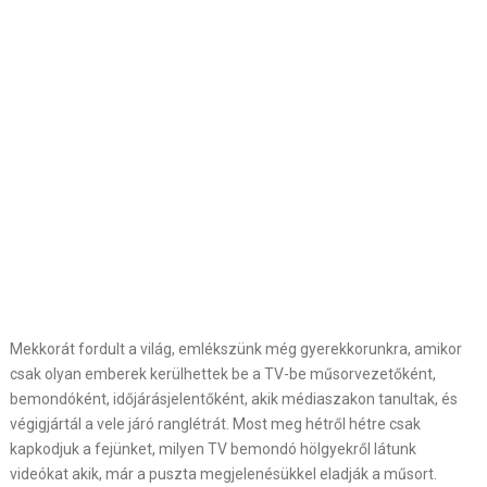
Mekkorát fordult a világ, emlékszünk még gyerekkorunkra, amikor
csak olyan emberek kerülhettek be a TV-be műsorvezetőként,
bemondóként, időjárásjelentőként, akik médiaszakon tanultak, és
végigjártál a vele járó ranglétrát. Most meg hétről hétre csak
kapkodjuk a fejünket, milyen TV bemondó hölgyekről látunk
videókat akik, már a puszta megjelenésükkel eladják a műsort.