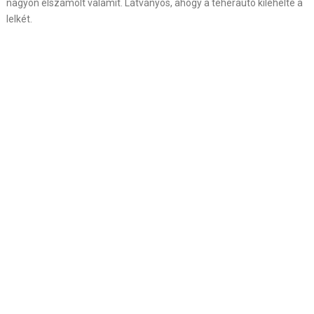
nagyon elszámolt valamit. Látványos, ahogy a teherautó kilehelte a
lelkét.