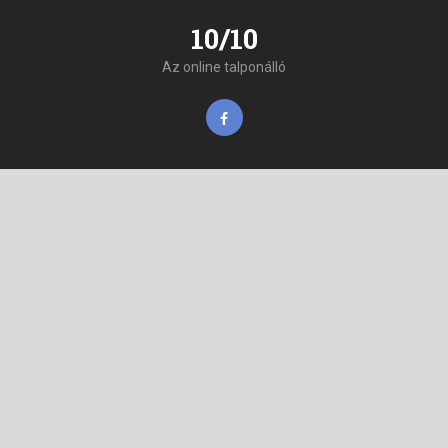
10/10
Az online talponálló