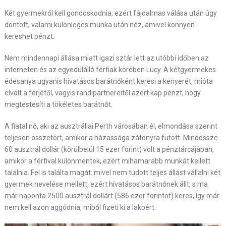
Két gyermekről kell gondoskodnia, ezért fájdalmas válása után úgy
döntött, valami különleges munka után néz, amivel könnyen
kereshet pénzt.
Nem mindennapi állása miatt igazi sztár lett az utóbbi időben az
interneten és az egyedülálló férfiak körében Lucy. A kétgyermekes
édesanya ugyanis hivatásos barátnőként keresi a kenyerét, mióta
elvált a férjétől, vagyis randipartnereitől azért kap pénzt, hogy
megtestesíti a tökéletes barátnőt.
A fiatal nő, aki az ausztráliai Perth városában él, elmondása szerint
teljesen összetört, amikor a házassága zátonyra futott. Mindössze
60 ausztrál dollár (körülbelül 15 ezer forint) volt a pénztárcájában,
amikor a férfival különmentek, ezért mihamarabb munkát kellett
találnia. Fel is találta magát: mivel nem tudott teljes állást vállalni két
gyermek nevelése mellett, ezért hivatásos barátnőnek állt, s ma
már naponta 2500 ausztrál dollárt (586 ezer forintot) keres, így már
nem kell azon aggódnia, miből fizeti ki a lakbért.