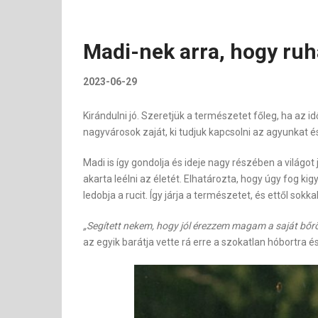
Madi-nek arra, hogy ruh
2023-06-29
Kirándulni jó. Szeretjük a természetet főleg, ha az 
nagyvárosok zaját, ki tudjuk kapcsolni az agyunkat 
Madi is így gondolja és ideje nagy részében a világot 
akarta leélni az életét. Elhatározta, hogy úgy fog kig
ledobja a rucit. Így járja a természetet, és ettől so
„Segített nekem, hogy jól érezzem magam a saját bő
az egyik barátja vette rá erre a szokatlan hóbortra é