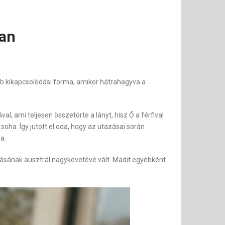
van
jobb kikapcsolódási forma, amikor hátrahagyva a
al, ami teljesen összetörte a lányt, hisz Ő a férfival
 soha. Így jutott el oda, hogy az utazásai során
a.
kításának ausztrál nagykövetévé vált. Madit egyébként