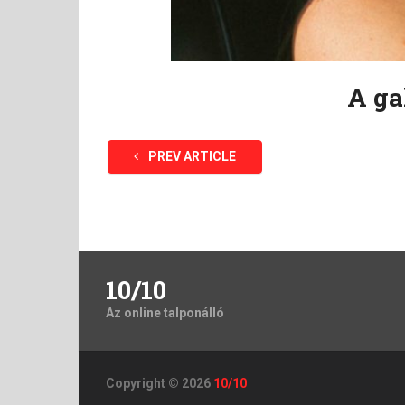
A ga
PREV ARTICLE
10/10
Az online talponálló
Copyright © 2026
10/10