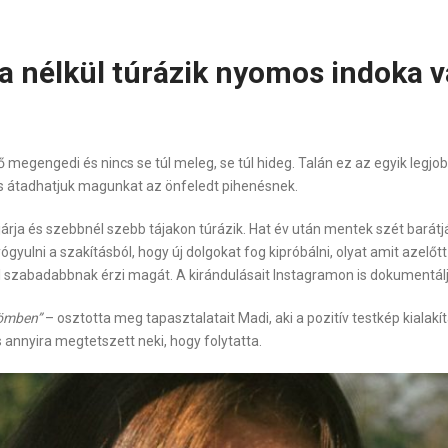
a nélkül túrázik nyomos indoka 
idő megengedi és nincs se túl meleg, se túl hideg. Talán ez az egyik leg
és átadhatjuk magunkat az önfeledt pihenésnek.
járja és szebbnél szebb tájakon túrázik. Hat év után mentek szét barátjáv
yógyulni a szakításból, hogy új dolgokat fog kipróbálni, olyat amit azelőtt
kkal szabadabbnak érzi magát. A kirándulásait Instagramon is dokumentálj
römben”
– osztotta meg tapasztalatait Madi, aki a pozitív testkép kiala
s annyira megtetszett neki, hogy folytatta.