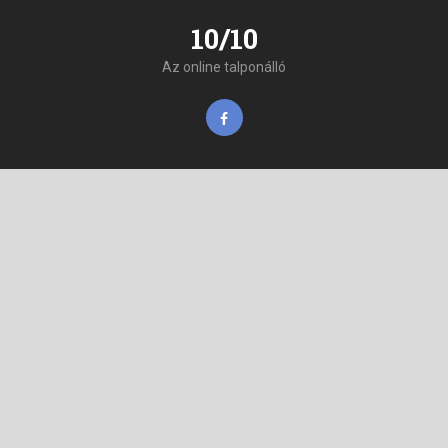
10/10
Az online talponálló