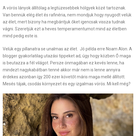
A vörös lányok állítólag a legtüzesebbek hölgyek közé tartoznak.
Van bennük elég élet és rafinéria, nem mondjuk hogy nyugodt velük
az élet, mert bizony ha megbántjuk őket igencsak vissza tudnak
vágni. Szeretjük ezt a heves temperamentumot mind az életben
mind pedig este is.
Velük egy pillanatra se unalmas az élet. Jó példa erre Noam Alon. A
blogger gyakorlatilag utazási tippeket ad, úgy hogy közben Ő maga
is beutazza a fél világot. Persze önmagában ez kevés lenne, ha
mindezt nagykabátban tenné akkor már nem is lenne annyira
érdekes azonban így 200 ezer követőt máris maga mellé állított.
Mesés tájak, csodás környezet és egy izgalmas vörös. Mi kell még?