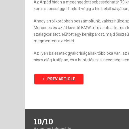
Az Árpád hídon a megengedett sebességhatár 70 km/ór
körüli sebességgel hajtott végig a híd belső sávjában
Ahogy arról korábban beszámoltunk, valószínűleg spo
Mercedes és az őt követő BMW a Teve utcai kereszte
szalagkorlátot, elütött egy kerékpárost, majd össze
megmenteni az életét.
Az ilyen balesetek gyakoriságának több oka van, az 
nincs elég traffipax, és a büntetések is nevetségese
PREV ARTICLE
10/10
Az online talponálló