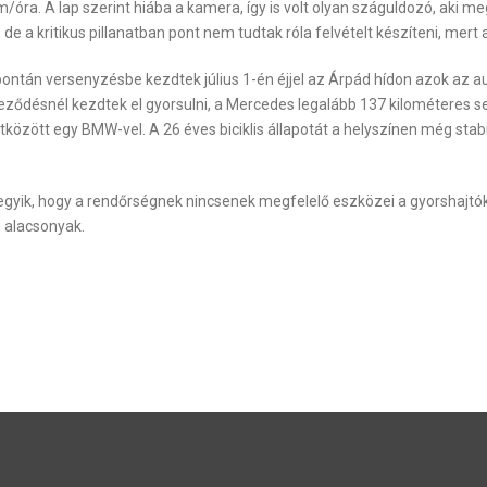
a. A lap szerint hiába a kamera, így is volt olyan száguldozó, aki me
, de a kritikus pillanatban pont nem tudtak róla felvételt készíteni, me
ntán versenyzésbe kezdtek július 1-én éjjel az Árpád hídon azok az au
ződésnél kezdtek el gyorsulni, a Mercedes legalább 137 kilométeres se
ütközött egy BMW-vel. A 26 éves biciklis állapotát a helyszínen még sta
egyik, hogy a rendőrségnek nincsenek megfelelő eszközei a gyorshajtók
n alacsonyak.