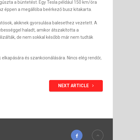
gúszta a büntetést. Egy Tesla például 150 km/óra
rt az éppen a megállóba beérkező busz kitakarta.
tósok, akiknek gyorsulása balesethez vezetett. A
bességgel haladt, amikor átszakította a
bilizálták, de nem sokkal később már nem tudták
 elkapására és szankcionálására. Nincs elég rendőr,
NEXT ARTICLE