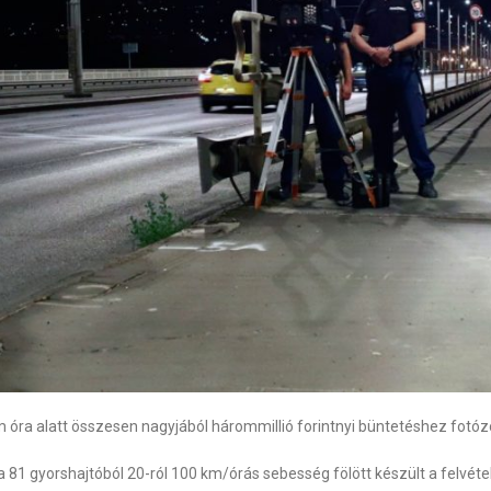
 óra alatt összesen nagyjából hárommillió forintnyi büntetéshez fotózo
 81 gyorshajtóból 20-ról 100 km/órás sebesség fölött készült a felvétel, 