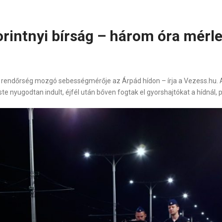
forintnyi bírság – három óra mérl
 a rendőrség mozgó sebességmérője az Árpád hídon – írja a Vezess.hu. A
te nyugodtan indult, éjfél után bőven fogtak el gyorshajtókat a hídnál, p