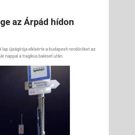
ege az Árpád hídon
 lap újságírója elkísérte a budapesti rendőröket az
ár nappal a tragikus baleset után.